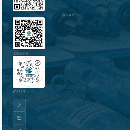
微信客服
微信公众号
官方抖音