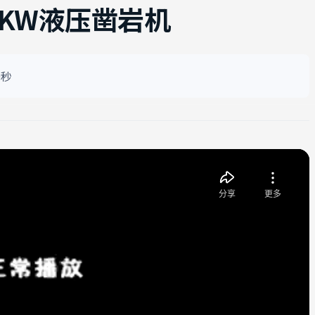
8KW液压凿岩机
0秒