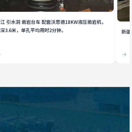
江 引水洞 凿岩台车 配套沃思德18KW液压凿岩机，
深3.6米，单孔平均用时2分钟。
新疆