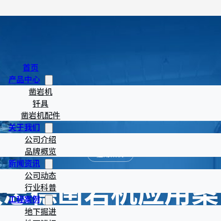
首页
产品中心
凿岩机
钎具
凿岩机配件
关于我们
公司介绍
品牌概览
应用案例
新闻资讯
公司动态
沃思德凿岩机应用案
行业科普
工程案例
地下掘进