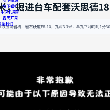
地下掘进
.6米，掘进台车配套沃思德1
地下锚杆
中深孔采矿
露天开采
联系我们
W#液压凿岩机，岩石硬度F8-10，孔深3.3米，单孔平均用时1分3