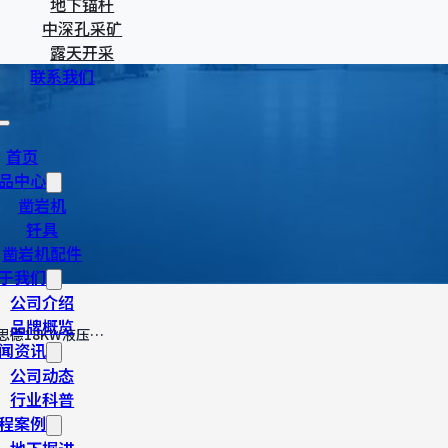
地下锚杆
WOSERLD ROCK DRILL APPLICATION CASES
中深孔采矿
露天开采
联系我们
首页
品中心
凿岩机
钎具
凿岩机配件
于我们
公司介绍
品牌概览
新疆 铅锌矿 断面4.2×3.6米，掘进台车配套沃思德18KW液压凿岩机
闻资讯
公司动态
行业科普
程案例