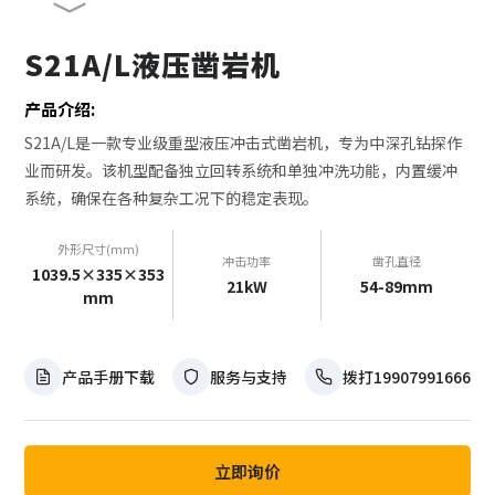
S21A/L液压凿岩机
产品介绍:
S21A/L是一款专业级重型液压冲击式凿岩机，专为中深孔钻探作
业而研发。该机型配备独立回转系统和单独冲洗功能，内置缓冲
系统，确保在各种复杂工况下的稳定表现。
外形尺寸(mm)
冲击功率
凿孔直径
1039.5×335×353
21kW
54-89mm
mm
产品手册下载
服务与支持
拨打19907991666
立即询价