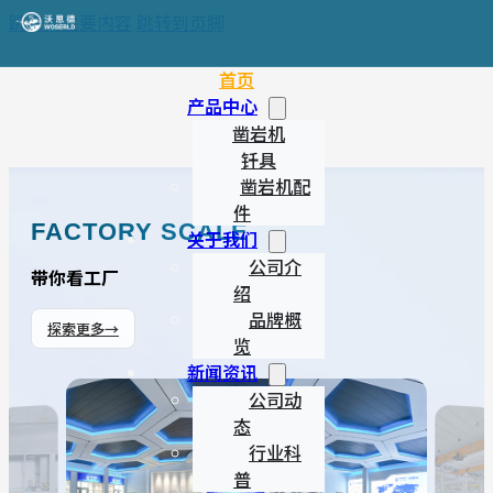
跳转到主要内容
跳转到页脚
首页
产品中心
凿岩机
钎具
凿岩机配
件
FACTORY SCALE
关于我们
公司介
带你看工厂
绍
品牌概
探索更多
→
览
新闻资讯
公司动
态
行业科
普