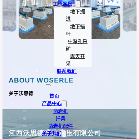
工程案例
地下掘
进
地下锚
杆
— 清洗
— 精加
中深孔采
工车间
区 —
— 智能展厅 —
矿
—
露天开
采
联系我们
ABOUT WOSERLE
关于沃思德
首页
产品中心
凿岩机
钎具
凿岩机配件
江西沃思德凿岩液压有限公司
关于我们