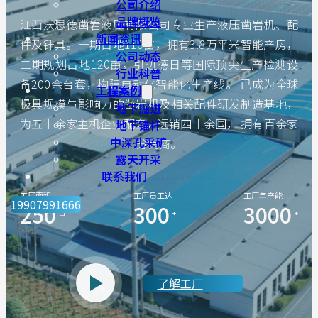
公司介绍
品牌概览
江西沃思德凿岩液压有限公司专业生产液压凿岩机、配
新闻资讯
件及钎具。一期占地110亩，拥有3.8万平米智能产房，
公司动态
二期规划占地120亩，引进德日等国际顶尖生产检测设
行业科普
备200余台套，构建自动化智能化生产线。 已成为全球
工程案例
极具规模与影响力的凿岩机及相关配件研发制造基地，
地下掘进
为五十余家主机企业配套，远销四十余国， 拥有百余家
地下锚杆
中深孔采矿
分销商。
露天开采
联系我们
工厂面积
工厂员工达
工厂年产能
19907991666
250
300
3000
亩
+
+
了解工厂