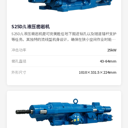
S25D/L液压凿岩机
S25D/L液压凿岩机是可完美胜任地下掘进钻孔以及隧道锚杆支护
等任务。其独特的流线型机身设计，确保在狭小空间作业时能够
紧贴工作面操作。
冲击功率
25kW
凿孔直径
43-64mm
外形尺寸
1010×331.5×224mm