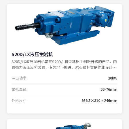
S20D/LX液压凿岩机
S20D/LX液压凿岩机是在S20D/L机型基础上创新升级的产品，内
置强力液压反打装置，专为地下掘进、岩石锚杆支护作业设计，
在各类复杂工况下均能保持卓越性能。
冲击功率
20kW
凿孔直径
33-76mm
外形尺寸
956.5×310×246mm