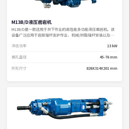
M13B/D液压凿岩机
M13B/D是一款适用于井下作业的高性能多功能液压凿岩机。该
设备广泛应用于岩层锚杆支护作业、机械/树脂锚杆安装以及掘
进钻孔施工；M13B/D以稳定的性能和高效的作业表现，满足各
冲击功率
13 kW
类工程项目的严苛要求。
凿孔直径
45-76 mm
外形尺寸
826X314X201 mm