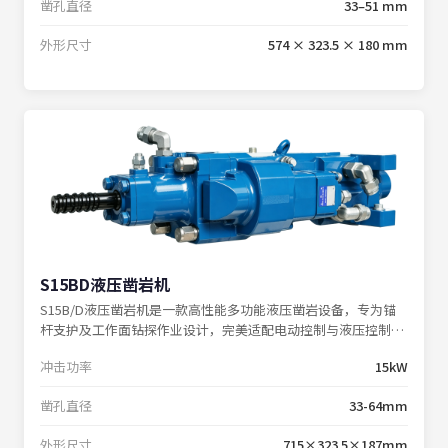
凿孔直径
33–51 mm
外形尺寸
574 × 323.5 × 180 mm
S15BD液压凿岩机
S15B/D液压凿岩机是一款高性能多功能液压凿岩设备，专为锚
杆支护及工作面钻探作业设计，完美适配电动控制与液压控制钻
机系统。
冲击功率
15kW
凿孔直径
33-64mm
外形尺寸
715×323.5×187mm