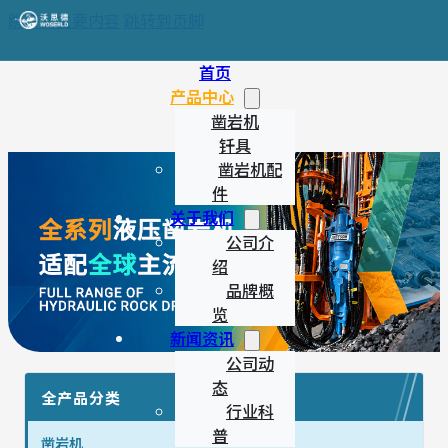
跳转到主要内容
跳转到页脚
首页
产品中心
凿岩机
钎具
凿岩机配
件
关于我们
公司介
绍
品牌概
览
新闻资讯
公司动
态
全产品分类
行业科
普
凿岩机