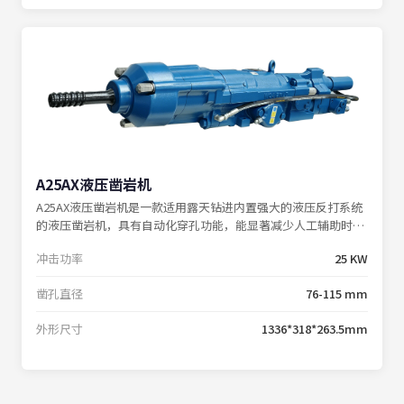
A25AX液压凿岩机
A25AX液压凿岩机是一款适用露天钻进内置强大的液压反打系统
的液压凿岩机，具有自动化穿孔功能，能显著减少人工辅助时
间，提高钻孔效率。适用于建筑工程和各种矿山、铁路、及国防
冲击功率
25 KW
施工中进行的凿岩作业。
凿孔直径
76-115 mm
外形尺寸
1336*318*263.5mm