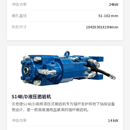
冲击功率
24kW
凿孔直径
51-102 mm
外形尺寸
1042X301X194mm
S14B/D液压凿岩机
沃思德S14B/D高频液压式凿岩机专为锚杆支护和地下钻探设备
而设计，是一款高度通用且紧凑的锚杆凿岩机。
冲击功率
14 kW