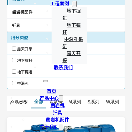
工程案例
地下掘
凿岩机配件
进
地下锚
钎具
杆
细分类型
中深孔采
矿
露天开采
露天开
采
地下锚杆
联系我们
地下掘进
中深孔
首页
产品中心
产品类型
全部
A系列
M系列
S系列
W系列
凿岩机
钎具
凿岩机配件
关于我们