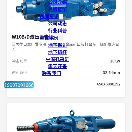
公司介绍
品牌概览
新闻资讯
公司动态
行业科普
W10B/D液压凿岩机
工程案例
沃思德自主研发专用于金属及非金属矿山锚杆台车、煤矿掘进台
地下掘进
车
地下锚杆
中深孔采矿
冲击功率
10KW
露天开采
凿孔直径
联系我们
32-64mm
外形尺寸
650X300X192
19907991666