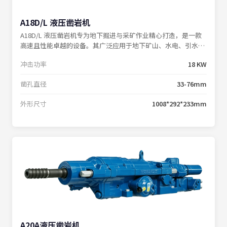
A18D/L 液压凿岩机
A18D/L 液压凿岩机专为地下掘进与采矿作业精心打造，是一款
高速且性能卓越的设备。其广泛应用于地下矿山、水电、引水、
铁路隧道等各类工程巷道，可与掘进钻车、中深孔采矿钻车完美
冲击功率
18 KW
配套，并且提供 T38/T45 钎尾的灵活选配方案。
凿孔直径
33-76mm
外形尺寸
1008*292*233mm
A20A液压凿岩机