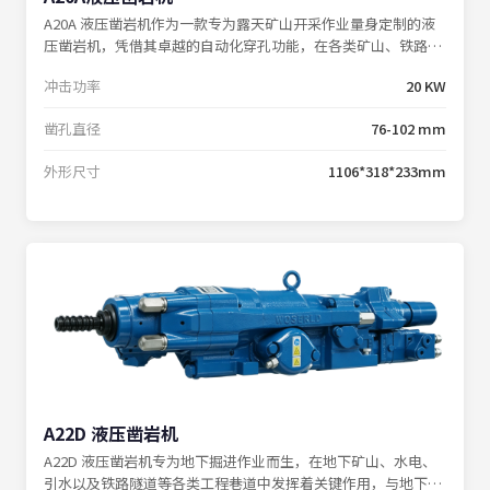
A20A 液压凿岩机作为一款专为露天矿山开采作业量身定制的液
压凿岩机，凭借其卓越的自动化穿孔功能，在各类矿山、铁路以
及国防施工的凿岩作业中展现出非凡的实力，极大地削减了人工
冲击功率
20 KW
辅助时间，为钻孔效率的提升注入强劲动力。
凿孔直径
76-102 mm
外形尺寸
1106*318*233mm
A22D 液压凿岩机
A22D 液压凿岩机专为地下掘进作业而生，在地下矿山、水电、
引水以及铁路隧道等各类工程巷道中发挥着关键作用，与地下矿