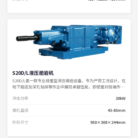
S20D/L液压凿岩机
S20D/L是一款专业级重型液压凿岩设备，专为严苛工况设计，在
地下掘进及深孔钻探等作业中展现卓越性能，即使面对极端作业
环境仍能保持稳定输出。
冲击功率
20kW
凿孔直径
43-65mm
外形尺寸
950×308×244mm