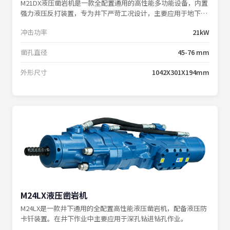
M21DX液压凿岩机是一款全配置通用的高性能多功能设备，内置
强力液压反打装置，专为井下严苛工况设计，主要应用于地下掘
进施工、岩石锚杆支护等作业场景。
冲击功率
21kW
凿孔直径
45-76 mm
外形尺寸
1042X301X194mm
M24LX液压凿岩机
M24LX是一款井下通用的全配置高性能液压凿岩机，配备液压防
卡钎装置。在井下作业中主要应用于深孔钻进钻孔作业。