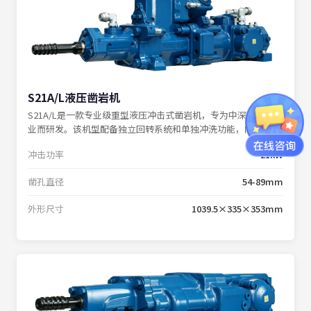
S21A/L液压凿岩机
S21A/L是一款专业级重型液压冲击式凿岩机，专为中深孔钻探作
业而研发。该机型配备独立回转系统和单独冲洗功能，内置缓冲
系统，确保在各种复杂工况下的稳定表现。
冲击功率
21kW
凿孔直径
54-89mm
外形尺寸
1039.5×335×353mm