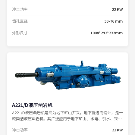
山掘进钻车完美匹配，协同打造高效的掘进作业体系。
冲击功率
22 KW
凿孔直径
33-76 mm
外形尺寸
1008*292*233mm
A22L/D液压凿岩机
A22L/D液压凿岩机是专为地下矿山开采，地下掘进而设计，是一
款简洁液压凿岩机。其广泛应用于地下矿山、水电、引水、铁路
隧道等各类工程巷道，可与中深孔采矿钻车、掘进钻车完美配
冲击功率
22 KW
套。