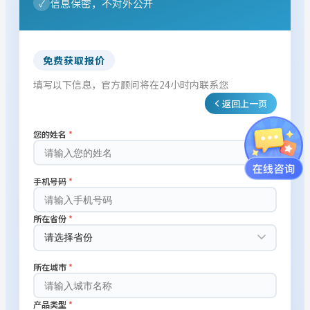
信息保密，不对外公开
✓
免费获取报价
填写以下信息，官方顾问将在24小时内联系您
返回上一页
您的姓名
*
手机号码
*
所在省份
*
所在城市
*
产品类型
*