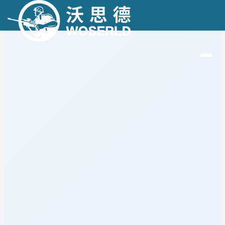
跳转到主要内容
跳转到页脚