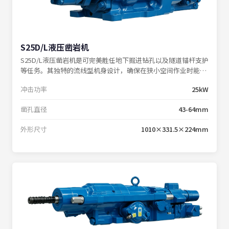
S25D/L液压凿岩机
S25D/L液压凿岩机是可完美胜任地下掘进钻孔以及隧道锚杆支护
等任务。其独特的流线型机身设计，确保在狭小空间作业时能够
紧贴工作面操作。
冲击功率
25kW
凿孔直径
43-64mm
外形尺寸
1010×331.5×224mm