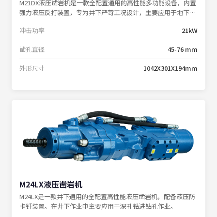
M21DX液压凿岩机是一款全配置通用的高性能多功能设备，内置
强力液压反打装置，专为井下严苛工况设计，主要应用于地下掘
进施工、岩石锚杆支护等作业场景。
冲击功率
21kW
凿孔直径
45-76 mm
外形尺寸
1042X301X194mm
M24LX液压凿岩机
M24LX是一款井下通用的全配置高性能液压凿岩机，配备液压防
卡钎装置。在井下作业中主要应用于深孔钻进钻孔作业。