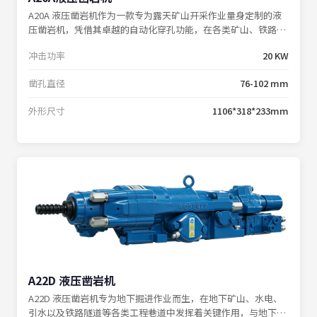
A20A 液压凿岩机作为一款专为露天矿山开采作业量身定制的液
压凿岩机，凭借其卓越的自动化穿孔功能，在各类矿山、铁路以
及国防施工的凿岩作业中展现出非凡的实力，极大地削减了人工
冲击功率
20 KW
辅助时间，为钻孔效率的提升注入强劲动力。
凿孔直径
76-102 mm
外形尺寸
1106*318*233mm
A22D 液压凿岩机
A22D 液压凿岩机专为地下掘进作业而生，在地下矿山、水电、
引水以及铁路隧道等各类工程巷道中发挥着关键作用，与地下矿