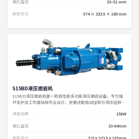
凿孔直径
33–51 mm
外形尺寸
574 × 323.5 × 180 mm
S15BD液压凿岩机
S15B/D液压凿岩机是一款高性能多功能液压凿岩设备，专为锚
杆支护及工作面钻探作业设计，完美适配电动控制与液压控制钻
机系统。
冲击功率
15kW
凿孔直径
33-64mm
外形尺寸
715×323.5×187mm