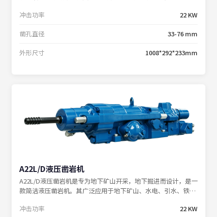
山掘进钻车完美匹配，协同打造高效的掘进作业体系。
冲击功率
22 KW
凿孔直径
33-76 mm
外形尺寸
1008*292*233mm
A22L/D液压凿岩机
A22L/D液压凿岩机是专为地下矿山开采，地下掘进而设计，是一
款简洁液压凿岩机。其广泛应用于地下矿山、水电、引水、铁路
隧道等各类工程巷道，可与中深孔采矿钻车、掘进钻车完美配
冲击功率
22 KW
套。