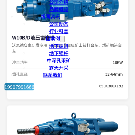
公司介绍
品牌概览
新闻资讯
公司动态
行业科普
W10B/D液压凿岩机
工程案例
沃思德自主研发专用于金属及非金属矿山锚杆台车、煤矿掘进台
地下掘进
车
地下锚杆
中深孔采矿
冲击功率
10KW
露天开采
凿孔直径
联系我们
32-64mm
外形尺寸
650X300X192
19907991666