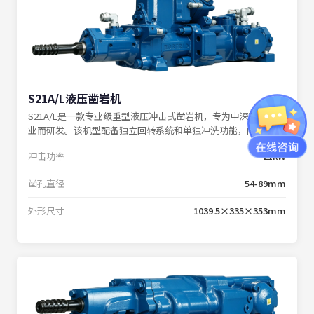
S21A/L液压凿岩机
S21A/L是一款专业级重型液压冲击式凿岩机，专为中深孔钻探作
业而研发。该机型配备独立回转系统和单独冲洗功能，内置缓冲
系统，确保在各种复杂工况下的稳定表现。
冲击功率
21kW
凿孔直径
54-89mm
外形尺寸
1039.5×335×353mm