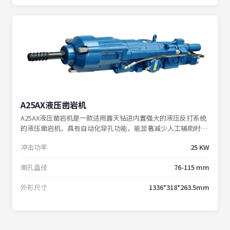
A25AX液压凿岩机
A25AX液压凿岩机是一款适用露天钻进内置强大的液压反打系统
的液压凿岩机，具有自动化穿孔功能，能显著减少人工辅助时
间，提高钻孔效率。适用于建筑工程和各种矿山、铁路、及国防
冲击功率
25 KW
施工中进行的凿岩作业。
凿孔直径
76-115 mm
外形尺寸
1336*318*263.5mm