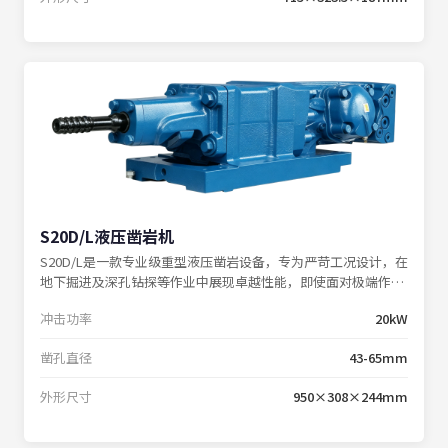
S20D/L液压凿岩机
S20D/L是一款专业级重型液压凿岩设备，专为严苛工况设计，在
地下掘进及深孔钻探等作业中展现卓越性能，即使面对极端作业
环境仍能保持稳定输出。
冲击功率
20kW
凿孔直径
43-65mm
外形尺寸
950×308×244mm