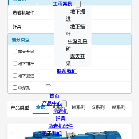
工程案例
地下掘
凿岩机配件
进
地下锚
钎具
杆
细分类型
中深孔采
矿
露天开采
露天开
采
地下锚杆
联系我们
地下掘进
中深孔
首页
产品中心
产品类型
全部
A系列
M系列
S系列
W系列
凿岩机
钎具
凿岩机配件
关于我们