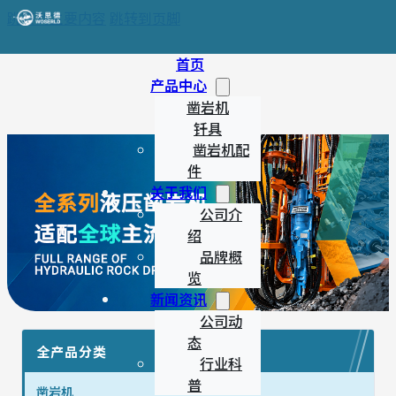
跳转到主要内容
跳转到页脚
首页
产品中心
凿岩机
钎具
凿岩机配
件
关于我们
公司介
绍
品牌概
览
新闻资讯
公司动
态
全产品分类
行业科
普
凿岩机