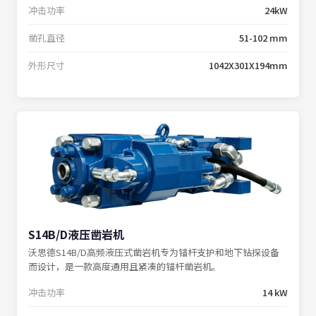
冲击功率
24kW
凿孔直径
51-102 mm
外形尺寸
1042X301X194mm
S14B/D液压凿岩机
沃思德S14B/D高频液压式凿岩机专为锚杆支护和地下钻探设备
而设计，是一款高度通用且紧凑的锚杆凿岩机。
冲击功率
14 kW