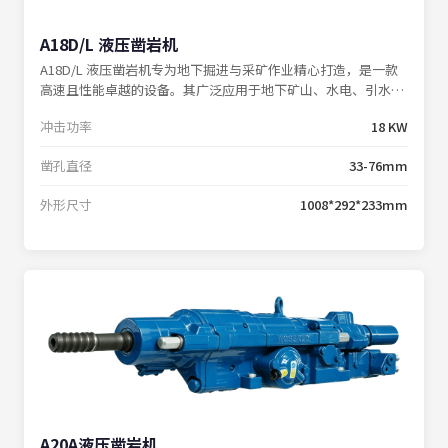
A18D/L 液压凿岩机
A18D/L 液压凿岩机专为地下掘进与采矿作业精心打造，是一款
高速且性能卓越的设备。其广泛应用于地下矿山、水电、引水、
铁路隧道等各类工程巷道，可与掘进钻车、中深孔采矿钻车完美
冲击功率
18 KW
配套，并且提供 T38/T45 钎尾的灵活选配方案。
凿孔直径
33-76mm
外形尺寸
1008*292*233mm
A20A液压凿岩机