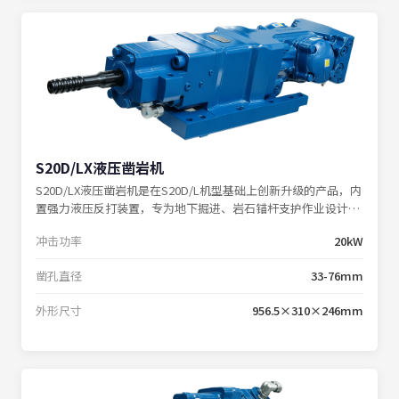
S20D/LX液压凿岩机
S20D/LX液压凿岩机是在S20D/L机型基础上创新升级的产品，内
置强力液压反打装置，专为地下掘进、岩石锚杆支护作业设计，
在各类复杂工况下均能保持卓越性能。
冲击功率
20kW
凿孔直径
33-76mm
外形尺寸
956.5×310×246mm