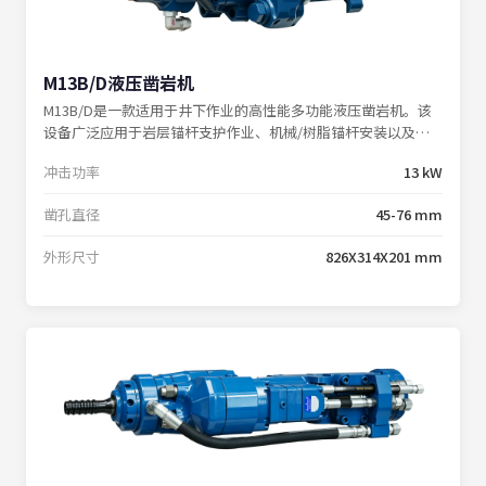
M13B/D液压凿岩机
M13B/D是一款适用于井下作业的高性能多功能液压凿岩机。该
设备广泛应用于岩层锚杆支护作业、机械/树脂锚杆安装以及掘
进钻孔施工；M13B/D以稳定的性能和高效的作业表现，满足各
冲击功率
13 kW
类工程项目的严苛要求。
凿孔直径
45-76 mm
外形尺寸
826X314X201 mm