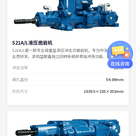
S21A/L液压凿岩机
S21A/L是一款专业级重型液压冲击式凿岩机，专为中深孔钻探作
业而研发。该机型配备独立回转系统和单独冲洗功能，内置缓冲
系统，确保在各种复杂工况下的稳定表现。
冲击功率
21kW
凿孔直径
54-89mm
外形尺寸
1039.5×335×353mm