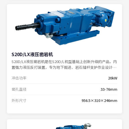
S20D/LX液压凿岩机
S20D/LX液压凿岩机是在S20D/L机型基础上创新升级的产品，内
置强力液压反打装置，专为地下掘进、岩石锚杆支护作业设计，
在各类复杂工况下均能保持卓越性能。
冲击功率
20kW
凿孔直径
33-76mm
外形尺寸
956.5×310×246mm