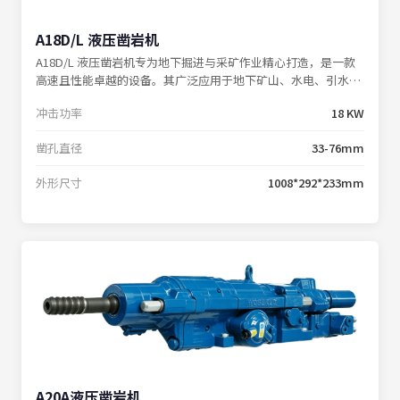
A18D/L 液压凿岩机
A18D/L 液压凿岩机专为地下掘进与采矿作业精心打造，是一款
高速且性能卓越的设备。其广泛应用于地下矿山、水电、引水、
铁路隧道等各类工程巷道，可与掘进钻车、中深孔采矿钻车完美
冲击功率
18 KW
配套，并且提供 T38/T45 钎尾的灵活选配方案。
凿孔直径
33-76mm
外形尺寸
1008*292*233mm
A20A液压凿岩机