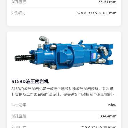
凿孔直径
33–51 mm
外形尺寸
574 × 323.5 × 180 mm
S15BD液压凿岩机
S15B/D液压凿岩机是一款高性能多功能液压凿岩设备，专为锚
杆支护及工作面钻探作业设计，完美适配电动控制与液压控制钻
机系统。
冲击功率
15kW
凿孔直径
33-64mm
外形尺寸
715×323.5×187mm