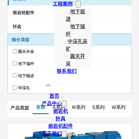
工程案例
地下掘
凿岩机配件
进
地下锚
钎具
杆
细分类型
中深孔采
矿
露天开采
露天开
采
地下锚杆
联系我们
地下掘进
中深孔
首页
产品中心
产品类型
全部
A系列
M系列
S系列
W系列
凿岩机
钎具
凿岩机配件
关于我们