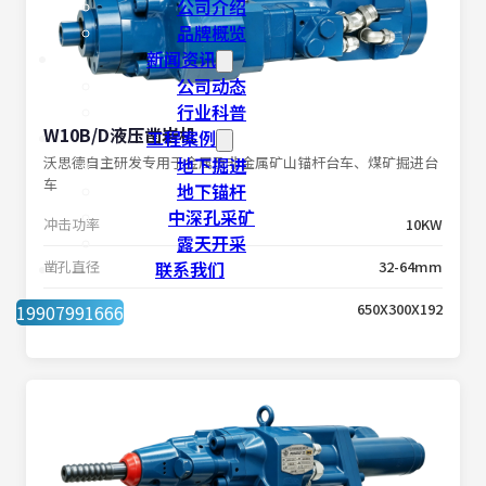
公司介绍
品牌概览
新闻资讯
公司动态
行业科普
W10B/D液压凿岩机
工程案例
沃思德自主研发专用于金属及非金属矿山锚杆台车、煤矿掘进台
地下掘进
车
地下锚杆
中深孔采矿
冲击功率
10KW
露天开采
凿孔直径
联系我们
32-64mm
外形尺寸
650X300X192
19907991666