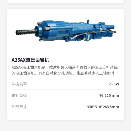
A25AX液压凿岩机
A25AX液压凿岩机是一款适用露天钻进内置强大的液压反打系统
的液压凿岩机，具有自动化穿孔功能，能显著减少人工辅助时
间，提高钻孔效率。适用于建筑工程和各种矿山、铁路、及国防
冲击功率
25 KW
施工中进行的凿岩作业。
凿孔直径
76-115 mm
外形尺寸
1336*318*263.5mm