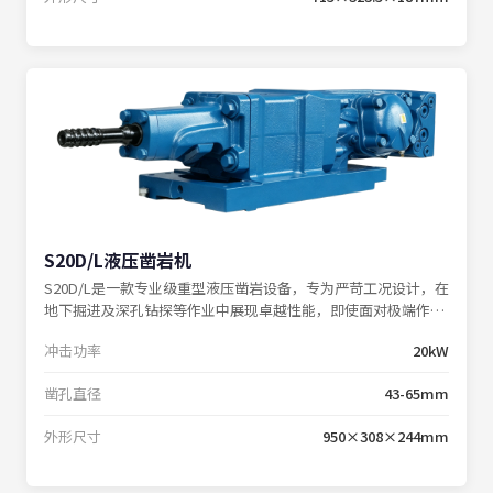
S20D/L液压凿岩机
S20D/L是一款专业级重型液压凿岩设备，专为严苛工况设计，在
地下掘进及深孔钻探等作业中展现卓越性能，即使面对极端作业
环境仍能保持稳定输出。
冲击功率
20kW
凿孔直径
43-65mm
外形尺寸
950×308×244mm