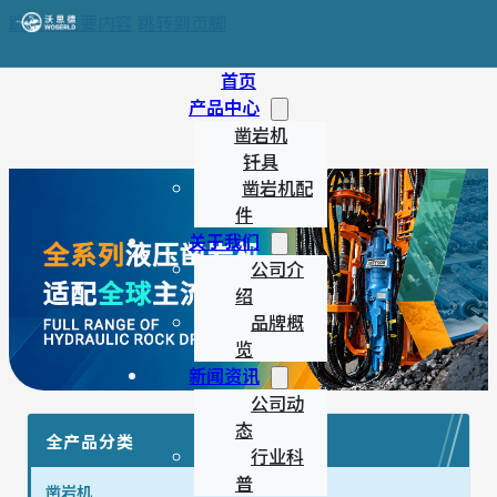
跳转到主要内容
跳转到页脚
首页
产品中心
凿岩机
钎具
凿岩机配
件
关于我们
公司介
绍
品牌概
览
新闻资讯
公司动
态
全产品分类
行业科
普
凿岩机