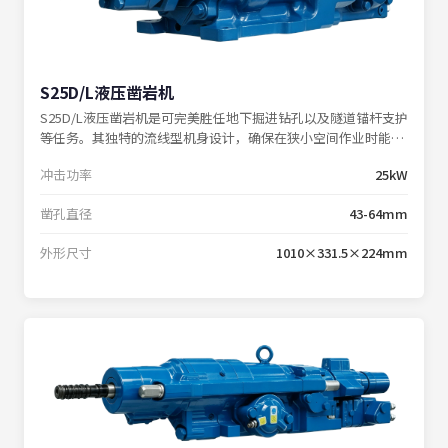
S25D/L液压凿岩机
S25D/L液压凿岩机是可完美胜任地下掘进钻孔以及隧道锚杆支护
等任务。其独特的流线型机身设计，确保在狭小空间作业时能够
紧贴工作面操作。
冲击功率
25kW
凿孔直径
43-64mm
外形尺寸
1010×331.5×224mm