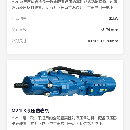
M21DX液压凿岩机是一款全配置通用的高性能多功能设备，内置
强力液压反打装置，专为井下严苛工况设计，主要应用于地下掘
进施工、岩石锚杆支护等作业场景。
冲击功率
21kW
凿孔直径
45-76 mm
外形尺寸
1042X301X194mm
M24LX液压凿岩机
M24LX是一款井下通用的全配置高性能液压凿岩机，配备液压防
卡钎装置。在井下作业中主要应用于深孔钻进钻孔作业。