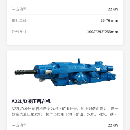
山掘进钻车完美匹配，协同打造高效的掘进作业体系。
冲击功率
22 KW
凿孔直径
33-76 mm
外形尺寸
1008*292*233mm
A22L/D液压凿岩机
A22L/D液压凿岩机是专为地下矿山开采，地下掘进而设计，是一
款简洁液压凿岩机。其广泛应用于地下矿山、水电、引水、铁路
隧道等各类工程巷道，可与中深孔采矿钻车、掘进钻车完美配
冲击功率
22 KW
套。