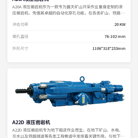
A20A 液压凿岩机作为一款专为露天矿山开采作业量身定制的液
压凿岩机，凭借其卓越的自动化穿孔功能，在各类矿山、铁路以
及国防施工的凿岩作业中展现出非凡的实力，极大地削减了人工
冲击功率
20 KW
辅助时间，为钻孔效率的提升注入强劲动力。
凿孔直径
76-102 mm
外形尺寸
1106*318*233mm
A22D 液压凿岩机
A22D 液压凿岩机专为地下掘进作业而生，在地下矿山、水电、
引水以及铁路隧道等各类工程巷道中发挥着关键作用，与地下矿