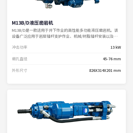
M13B/D液压凿岩机
M13B/D是一款适用于井下作业的高性能多功能液压凿岩机。该
设备广泛应用于岩层锚杆支护作业、机械/树脂锚杆安装以及掘
进钻孔施工；M13B/D以稳定的性能和高效的作业表现，满足各
冲击功率
13 kW
类工程项目的严苛要求。
凿孔直径
45-76 mm
外形尺寸
826X314X201 mm