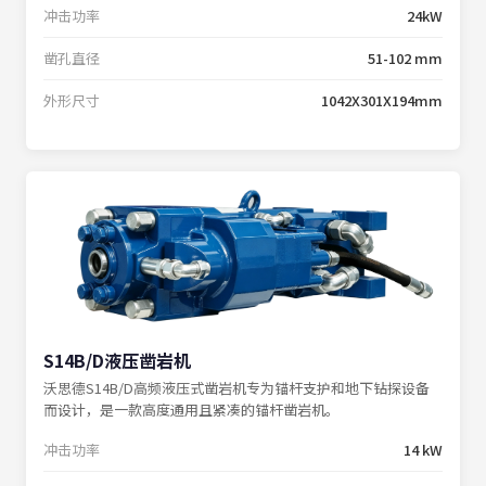
冲击功率
24kW
凿孔直径
51-102 mm
外形尺寸
1042X301X194mm
S14B/D液压凿岩机
沃思德S14B/D高频液压式凿岩机专为锚杆支护和地下钻探设备
而设计，是一款高度通用且紧凑的锚杆凿岩机。
冲击功率
14 kW