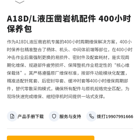
A18D/L液压凿岩机配件 400小时
保养包
作为A18DL液压凿岩机专属的400小时周期维保解决方案，400小
时保养包精准整合了柄体、机头、中间体前端等部位，在400小时
冲击作业后需强制更换的易损件、密封件及配套耗材，是实现周
期化维保、规避部件疲劳损坏、保障整机作业稳定性的“核心维
保载体”。其严格遵循原厂维保标准，按部件功能模块化配置，
精准适配钎尾套、后密封导套、缓冲衬套等400小时维保周期部
件，替代零散采购模式，确保所有配件与原机规格完全匹配，为
现场快速完成维保、缩短停机时间提供一站式支撑。
产品手册下载
服务与支持
拨打19907991666