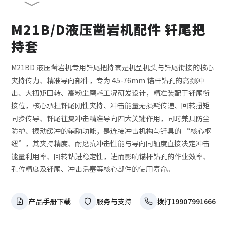
M21B/D液压凿岩机配件 钎尾把
持套
M21BD 液压凿岩机专用钎尾把持套是机型机头与钎尾衔接的核心
夹持传力、精准导向部件，专为 45-76mm 锚杆钻孔的高频冲
击、大扭矩回转、高粉尘磨耗工况研发设计，精准装配于钎尾衔
接位，核心承担钎尾刚性夹持、冲击能量无损耗传递、回转扭矩
同步传导、钎尾往复冲击精准导向四大关键作用，同时兼具防尘
防护、振动缓冲的辅助功能，是连接冲击机构与钎具的 “核心枢
纽”，其夹持精度、耐磨抗冲击性能与导向同轴度直接决定冲击
能量利用率、回转钻进稳定性，进而影响锚杆钻孔的作业效率、
孔位精度及钎尾、冲击活塞等核心部件的使用寿命。
产品手册下载
服务与支持
拨打19907991666