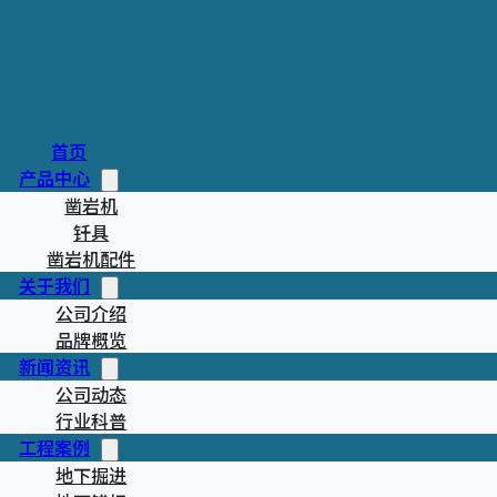
首页
产品中心
M21B
凿岩机
钎具
体
凿岩机配件
关于我们
公司介绍
M21BD 液压凿岩
品牌概览
件，专为 45-76
新闻资讯
发设计，精准装配于
公司动态
塞后腔、液压配油通
行业科普
工程案例
活塞往复运动导向与
地下掘进
定位基准四大关键作