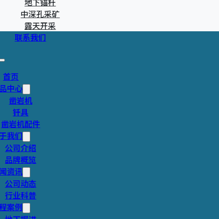
地下锚杆
性、内壁精度与密封
中深孔采矿
工作稳定性，进而影
露天开采
联系我们
产品手册下载
首页
品中心
立即
凿岩机
钎具
凿岩机配件
于我们
公司介绍
品牌概览
闻资讯
公司动态
品详情
行业科普
程案例