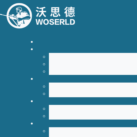
跳转到主要内容
跳转到页脚
您当前的位置:
首页
>
产品展示
>
M21B/D液压凿岩机配件 下缸体