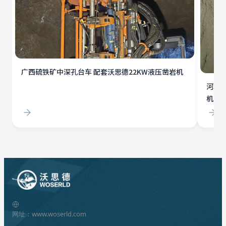
广西硫铁矿中深孔台车 配套沃思德22KW液压凿岩机
河北铜
机
网址：www.woserld.com