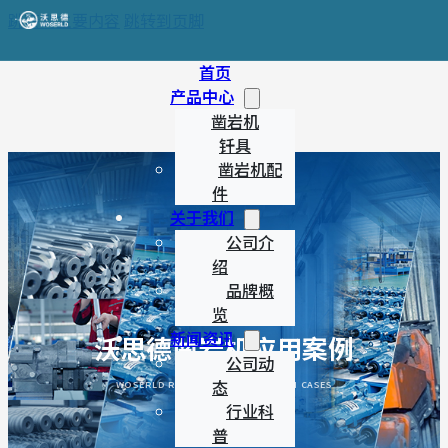
跳转到主要内容
跳转到页脚
首页
产品中心
凿岩机
钎具
凿岩机配
件
关于我们
公司介
绍
品牌概
应用案例
览
新闻资讯
沃思德凿岩机应用案例
公司动
态
WOSERLD ROCK DRILL APPLICATION CASES
行业科
普