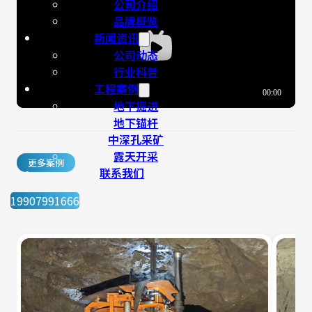
公司介绍
品牌概览
新闻资讯
公司动态
行业科普
工程案例
地下掘进
地下锚杆
中深孔采矿
露天开采
更多案例
联系我们
推荐案例
19907991666