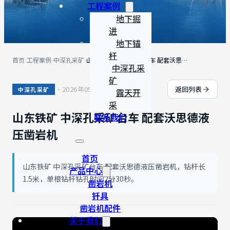
工程案例
地下掘
进
地下锚
杆
›
›
›
首页
工程案例
中深孔采矿
山东铁矿 中深孔采矿台车 配套沃思德液压凿岩机
中深孔采
矿
·
2026年05月21日
返回列表
中深孔采矿
露天开
采
山东铁矿 中深孔采矿台车 配套沃思德液
联系我们
压凿岩机
首页
山东铁矿 中深孔采矿台车 配套沃思德液压凿岩机，钻杆长
产品中心
1.5米，单根钻杆钻孔时间2分30秒。
凿岩机
钎具
凿岩机配件
关于我们